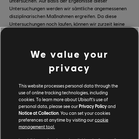
untersuchen. Auf Basis der Ergebnisse dieser
Untersuchungen werden wir sämtliche angemessenen
disziplinarischen Maßnahmen ergreifen. Da diese
Untersuchungen noch laufen, können wir zurzeit keine
weiteren Kommentare abgeben. Wir prüfen ebenfalls
unsere bestehenden Regelungen, Prozesse und
Systeme, um zu verstehen, wo sie versagt haben, und
We value your
um sicherstellen zu können, dass wir unangemessenes
Verhalten besser verhindern, erkennen und ahnden
privacy
können.
Wir informieren unsere Teams in den nächsten Tagen
This website processes personal data through the
über die zusätzlichen Maßnahmen, die wir in Kraft
use of online tracking technologies, including
cookies. To learn more about Ubisoft's use of
setzen werden.
personal data, please see our
Privacy Policy
and
Wir möchten eine Umgebung schaffen, auf die unsere
Notice at Collection
. You can set your cookies
Mitarbeiter, Partner und Communitys stolz sein können,
preferences at anytime by visiting our
cookie
die unsere Werte widerspiegelt und die für alle
management tool.
Beteiligten sicher ist.