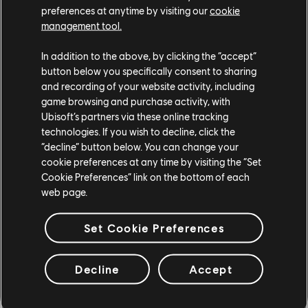
preferences at anytime by visiting our
cookie
Schlüsselwort „Beyond Good & Evil 2.“
management tool.
Nächster Meilenstein:
In addition to the above, by clicking the “accept”
Wir möchten noch mehr teilen und dir das Spiel im
button below you specifically consent to sharing
nächsten Jahr in Aktion zeigen, wenn wir die nächsten
and recording of your website activity, including
internen Meilensteine passiert haben.
game browsing and purchase activity, with
Ubisoft’s partners via these online tracking
Wir wissen, dass du gerne mehr vom Team, mehr
technologies. If you wish to decline, click the
Details zur Geschichte und dem Universum hören und
“decline” button below. You can change your
cookie preferences at any time by visiting the “Set
das Spiel ausprobieren möchtest. Wir sind nicht minder
Cookie Preferences” link on the bottom of each
aufgeregt, dies alles mit dir zu teilen, aber wir werden
web page.
uns die Zeit nehmen, den rechten Zeitpunkt dafür zu
wählen. Wir möchten die hohen Anforderungen, die du
Set Cookie Preferences
an uns gestellt hast und die wir an uns selbst haben,
übertreffen.
Decline
Accept
Wir danken dir für deine Geduld. Wir freuen uns immer
auf dein Feedback, sei es über das Space Monkey