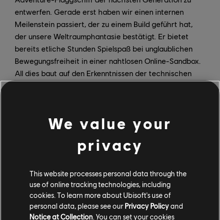
entwerfen. Gerade erst haben wir einen internen
Meilenstein passiert, der zu einem Build geführt hat,
der unsere Weltraumphantasie bestätigt. Er bietet
bereits etliche Stunden Spielspaß bei unglaublichen
Bewegungsfreiheit in einer nahtlosen Online-Sandbox.
All dies baut auf den Erkenntnissen der technischen
Demos auf, die wir auf der E3 gezeigt haben. Ich bin
besonders stolz auf die Ausdauer und Leidenschaft des
Teams und der fortgesetzten Hingabe für die
We value your
Entwicklung eines atemberaubenden Spiels.
privacy
Wir haben noch viel zu tun und vergrößern das Team.
Wir haben Ubisoft Paris als Partnerstudio engagiert
und in den letzten sechs Monaten sind viele neue
This website processes personal data through the
Mitarbeiterinnen und Mitarbeiter zu uns bei Ubisoft
use of online tracking technologies, including
Montpellier hinzugestoßen. Wenn du auch gern zum
cookies. To learn more about Ubisoft's use of
personal data, please see our
Privacy Policy
and
Team gehören möchtest, dann schau doch auf unserer
Notice at Collection
. You can set your cookies
Karriere-Site
vorbei uns suche unter dem