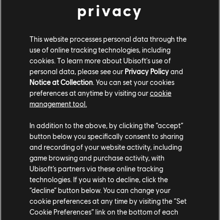
luchan para evitar que Cursa, la misteriosa villana,
privacy
destruya el colorido planeta de Terraflora. Para
hacerlo, deben derrotar a los malvados Rabbids
This website processes personal data through the
enemigos y enfrentarse a la enorme Floruga, un jefe
use of online tracking technologies, including
que montó en cólera debido a la oscura influencia de
cookies. To learn more about Ubisoft's use of
Cursa. Este nuevo video también muestra las
personal data, please see our
Privacy Policy
and
diferentes opciones que aportan los Sparks durante el
Notice at Collection
. You can set your cookies
combate, que les prestan sus poderes elementales a
preferences at anytime by visiting our
cookie
los héroes, y los distintos movimientos, combos y
management tool.
acciones que tienen los jugadores a su disposición.
In addition to the above, by clicking the “accept”
El DLC con Rayman se podrá comprar por separado,
button below you specifically consent to sharing
and recording of your website activity, including
pero también formará parte del pase de temporada,
game browsing and purchase activity, with
que ya se incluye en la Gold Edition. Mario + Rabbids
Ubisoft’s partners via these online tracking
Sparks of Hope estará disponible el 20 de octubre en
technologies. If you wish to decline, click the
exclusiva en Nintendo Switch. Para obtener más
“decline” button below. You can change your
información sobre Mario + Rabbids, échale un ojo a
cookie preferences at any time by visiting the “Set
nuestra entrevista con los desarrolladores, donde
Cookie Preferences” link on the bottom of each