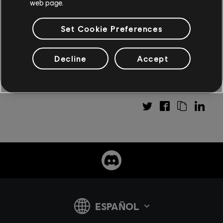
hablan de
su viaje desde Kingdom Battle hasta Sparks
web page.
of Hope
.
Set Cookie Preferences
Decline
Accept