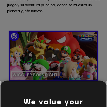
juego y su aventura principal, donde se muestra un
planeta y jefe nuevos:
We value your
En este video del juego en acción, Mario y sus amigos