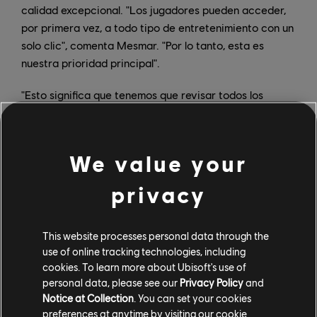
calidad excepcional. "Los jugadores pueden acceder,
por primera vez, a todo tipo de entretenimiento con un
solo clic", comenta Mesmar. "Por lo tanto, esta es
nuestra prioridad principal".
"Esto significa que tenemos que revisar todos los
juegos que están en desarrollo para garantizar que
cumplan con los nuevos estándares de calidad. Es
necesario depurar a fondo los juegos, pulirlos en su
We value your
lanzamiento y mantenerlos en forma durante todo su
ciclo de vida", explica Mesmar. "También estamos
privacy
examinando los postmortem de los juegos ya
publicados para aprender y evolucionar en nuestros
This website processes personal data through the
métodos y flujos de trabajo".
use of online tracking technologies, including
cookies. To learn more about Ubisoft's use of
Los comentarios de los compañeros son muy
personal data, please see our
Privacy Policy
and
importantes. Además, los grupos de expertos que
Notice at Collection
. You can set your cookies
trabajan en diferentes campos tendrán la oportunidad
preferences at anytime by visiting our
cookie