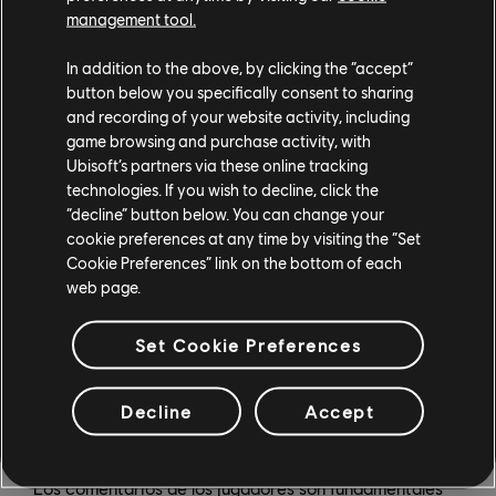
de revisar los juegos de Ubisoft de forma autónoma.
management tool.
"Queremos comentarios sobre absolutamente todos
los aspectos de estos juegos, pues es lo mejor para
In addition to the above, by clicking the “accept”
ellos".
button below you specifically consent to sharing
and recording of your website activity, including
Esta nueva visión creativa se acompaña del firme
game browsing and purchase activity, with
Ubisoft’s partners via these online tracking
reconocimiento de que no todos los juegos tienen que
technologies. If you wish to decline, click the
hacerlo todo a todos los niveles. El enfoque es
“decline” button below. You can change your
importante. "Como creadores de juegos, tenemos que
cookie preferences at any time by visiting the “Set
aceptar que ya no podemos crear juegos para todos",
Cookie Preferences” link on the bottom of each
explica Mesmar. "En mi opinión, que un juego se oriente
web page.
a un público principal es bueno. Esto significa que no
tenemos que centramos en ofrecer la experiencia más
Set Cookie Preferences
larga, más grande o lo que sea, sino en ofrecer la mejor
experiencia posible para ese tipo de juego".
Decline
Accept
Los comentarios de los jugadores son esenciales
Los comentarios de los jugadores son fundamentales