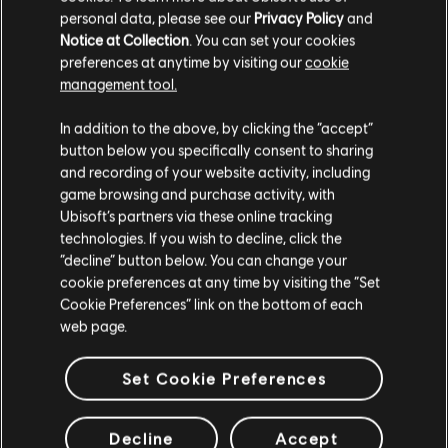
personal data, please see our
Privacy Policy
and
no sólo porque se están muriendo, sino por su diseño?
Notice at Collection
. You can set your cookies
preferences at anytime by visiting our
cookie
NF:
Acercarse a la narrativa de estilo "morir y
management tool.
reaparecer" fue realmente desalentador, porque nunca
habíamos hecho nada parecido aquí, así que fue
In addition to the above, by clicking the “accept”
mucho ensayo y error. Al abordarlo, queríamos hacer
button below you specifically consent to sharing
todo lo posible por diversificar el diálogo. Si mueres,
and recording of your website activity, including
queríamos que el jugador dijera algo nuevo cuando
game browsing and purchase activity, with
volvieras a acercarte a esa interacción o misión.
Ubisoft’s partners via these online tracking
technologies. If you wish to decline, click the
“decline” button below. You can change your
Así que esa fue una parte importante del diseño
cookie preferences at any time by visiting the “Set
cuando se nos ocurrió cómo se desarrollaría la
Cookie Preferences” link on the bottom of each
narrativa. Es la misma razón por la que las visiones
web page.
también se pueden saltar: puedes pasar por ellas. No
tienes que verlas cada vez. Si quieres hacerlo,
Set Cookie Preferences
estupendo. Si ya las has visto, puedes avanzar
rápidamente. Nos esforzamos al máximo para priorizar
el tiempo del jugador y mantener un sonido fresco sin
Decline
Accept