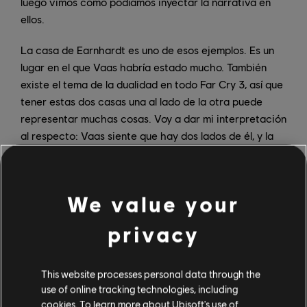
luego vimos cómo podíamos inyectar la narrativa en
ellos.
La casa de Earnhardt es uno de esos ejemplos. Es un
lugar en el que Vaas habría estado mucho. También
existe el tema de la dualidad en todo Far Cry 3, así que
tener estas dos casas una al lado de la otra puede
representar muchas cosas. Voy a dar mi interpretación
al respecto: Vaas siente que hay dos lados de él, y la
visión que se ve al final de esa localización lo insinúa.
Hay un lado de Vaas que es un adicto, y hay otro lado
que no quiere serlo. Y no tipo, adicto a las drogas - él
We value your
es un adicto en todos los sentidos. Está en un camino
autodestructivo, y hay una parte de él que sabe que no
privacy
debería estarlo. Así que la casa, esa visión, esas dos
caras de todo, todo eso conecta con esos temas.
This website processes personal data through the
¿Cómo es escribir diálogos y narraciones que sabes
use of online tracking technologies, including
que los jugadores van a experimentar una y otra vez,
cookies. To learn more about Ubisoft's use of