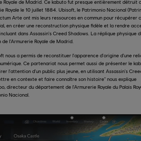
e Royale de Madrid. Ce kabuto fut presque entièrement détruit a
e Royale le 10 juillet 1884. Ubisoft, le Patrimonio Nacional (Patri
ctum Arte ont mis leurs ressources en commun pour récupérer ce
al, en créer une reconstruction physique fidèle et la rendre acce
'incluant dans Assassin's Creed Shadows. La réplique physique 
on de l'Armurerie Royale de Madrid.
oft nous a permis de reconstituer l'apparence d'origine d'une reli
numérique. Ce partenariat nous permet aussi de présenter le kab
irer l'attention d'un public plus jeune, en utilisant Assassin's 
ttre en contexte et faire connaître son histoire" nous explique
o, directeur du département de l'Armurerie Royale du Palais Roy
onio Nacional.