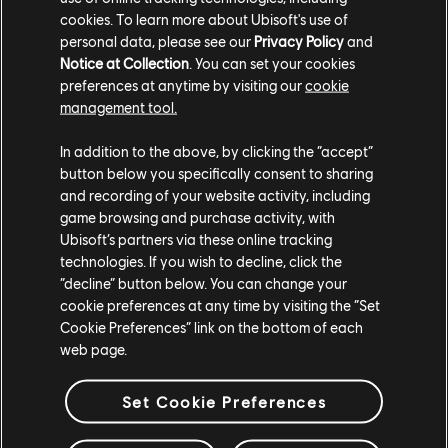
cookies. To learn more about Ubisoft's use of
apporter des idées, et à conseiller et aider les équipes,
personal data, please see our
Privacy Policy
and
c'est une perspective complètement différente.
Notice at Collection
. You can set your cookies
preferences at anytime by visiting our
cookie
Comment voudriez-vous voir évoluer le catalogue de
management tool.
jeux d'Ubisoft à l'avenir ?
In addition to the above, by clicking the “accept”
BG :
Je crois fortement en la création de jeux plus
button below you specifically consent to sharing
ciblés. Je pense que nous devrions explorer des projets
and recording of your website activity, including
de tailles et de portées différentes afin de proposer à
game browsing and purchase activity, with
nos joueurs des expériences variées. Les jeux vidéo
Ubisoft’s partners via these online tracking
technologies. If you wish to decline, click the
sont un concentré d'émotions puissantes, et je sais que
“decline” button below. You can change your
nous pouvons nous appuyer sur nos atouts manifestes
cookie preferences at any time by visiting the “Set
pour étendre notre offre et atteindre un public plus
Cookie Preferences” link on the bottom of each
large. Maintenant que je fais partie de l'équipe
web page.
éditoriale, je veux contribuer à étendre les types
d'expériences que nous créons en développant des
Set Cookie Preferences
jeux qui mettent en valeur les liens personnels et
l'expression de nos émotions. Je pense qu'en étendant