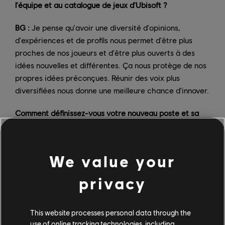
l'équipe et au catalogue de jeux d'Ubisoft ?
BG :
Je pense qu'avoir une diversité d'opinions,
d'expériences et de profils nous permet d'être plus
proches de nos joueurs et d'être plus ouverts à des
idées nouvelles et différentes. Ça nous protège de nos
propres idées préconçues. Réunir des voix plus
diversifiées nous donne une meilleure chance d'innover.
Comment définissez-vous votre nouveau poste et sa
place dans le processus de développement ? En quoi
ce poste est-il différent de ce que vous faisiez avant ?
We value your
BG :
Mon rôle consiste à soutenir les équipes de
développement, en leur donnant mon avis et en les
privacy
guidant, mais aussi en les représentant auprès de la
direction. Alors que mes précédents postes dans le
développement étaient surtout centrés sur la prise de
This website processes personal data through the
use of online tracking technologies, including
décision, ma nouvelle mission consiste plutôt à