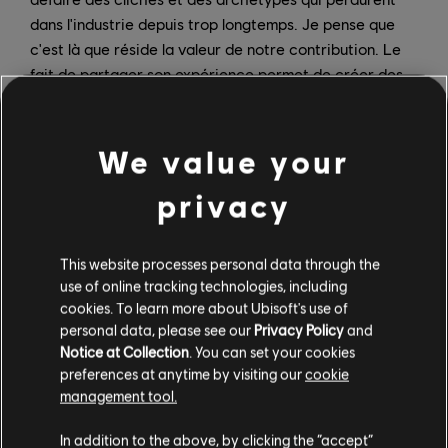
dans l'industrie depuis trop longtemps. Je pense que
c'est là que réside la valeur de notre contribution. Le
fait de partager son expérience permet de créer des
contenus plus riches, car nous voyons le monde sous un
angle différent.
We value your
AY :
Et cette différence est belle.
privacy
GM :
C'est vrai, et c'est une source d'innovation.
AY :
Il est intéressant de voir quelqu'un comme vous à
This website processes personal data through the
un poste plus élevé au sein de l'entreprise, puisque nous
use of online tracking technologies, including
cookies. To learn more about Ubisoft's use of
évoquons la manière dont la diversité dans le domaine
personal data, please see our
Privacy Policy
and
de la création donne lieu à de nouvelles histoires et
Notice at Collection
. You can set your cookies
expériences. Il est indispensable que des personnes
preferences at anytime by visiting our
cookie
d'origines diverses travaillent ensemble, dès le début,
management tool.
et qu'elles occupent également des postes à
responsabilité, c'est-à-dire des postes qui exercent
In addition to the above, by clicking the “accept”