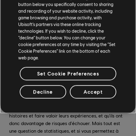
une influence sur le processus de production. Elles ne
button below you specifically consent to sharing
peuvent pas être utilisées comme un simple sceau
and recording of your website activity, including
game browsing and purchase activity, with
d'approbation sur un contenu développé de la même
Ubisoft’s partners via these online tracking
manière et par les mêmes personnes que les autres.
technologies. If you wish to decline, click the
“decline” button below. You can change your
Tout le monde doit être disposé à se remettre en
cookie preferences at any time by visiting the “Set
question et à essayer de nouvelles choses. Je me
Cookie Preferences” link on the bottom of each
demande souvent : "Que pourrait-il arriver de si
web page.
terrible ?", "Sérieusement, de quoi les gens ont-ils si
peur ?". Tous les groupes démographiques sont
Set Cookie Preferences
susceptibles de commettre des erreurs, mais
également de réaliser des choses extraordinaires. Je
Decline
Accept
pense que ce qui fait actuellement la différence, c'est
que certains groupes démographiques disposent de
davantage de moyens pour produire leurs propres
histoires et faire valoir leurs expériences, et qu'ils ont
donc davantage de risques d'échouer. Mais tout est
une question de statistiques, et si vous permettez à