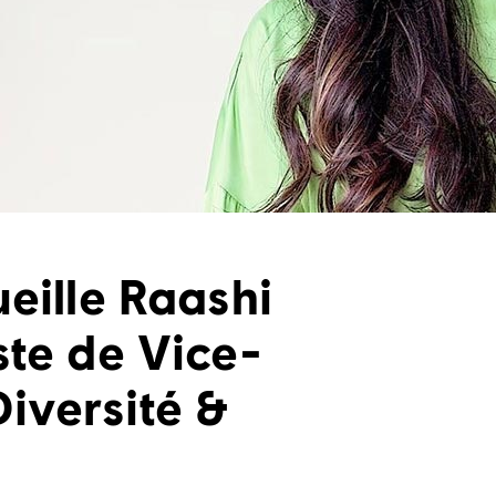
eille Raashi
ste de Vice-
Diversité &