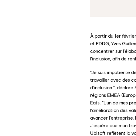
À partir du 1er févri
et PDDG, Yves Guillem
concentrer sur l'élab
l'inclusion, afin de re
"Je suis impatiente d
travailler avec des co
d'inclusion.", déclare
régions EMEA (Europe
Eats. "L'un de mes pr
l'amélioration des val
avancer l'entreprise. 
J'espère que mon trav
Ubisoft reflètent la v