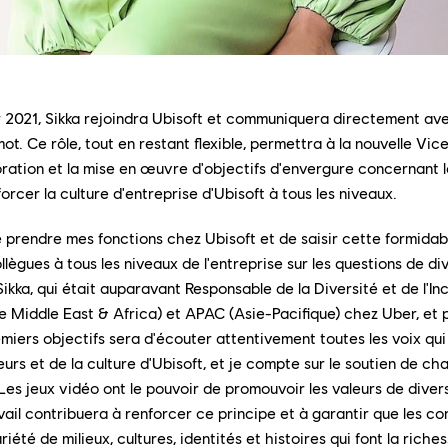
er 2021, Sikka rejoindra Ubisoft et communiquera directement a
ot. Ce rôle, tout en restant flexible, permettra à la nouvelle Vi
oration et la mise en œuvre d'objectifs d'envergure concernant l
nforcer la culture d'entreprise d'Ubisoft à tous les niveaux.
e prendre mes fonctions chez Ubisoft et de saisir cette formida
llègues à tous les niveaux de l'entreprise sur les questions de div
 Sikka, qui était auparavant Responsable de la Diversité et de l'Inc
 Middle East & Africa) et APAC (Asie-Pacifique) chez Uber, et 
emiers objectifs sera d'écouter attentivement toutes les voix qui
eurs et de la culture d'Ubisoft, et je compte sur le soutien de ch
Les jeux vidéo ont le pouvoir de promouvoir les valeurs de diversi
ail contribuera à renforcer ce principe et à garantir que les c
ariété de milieux, cultures, identités et histoires qui font la rich