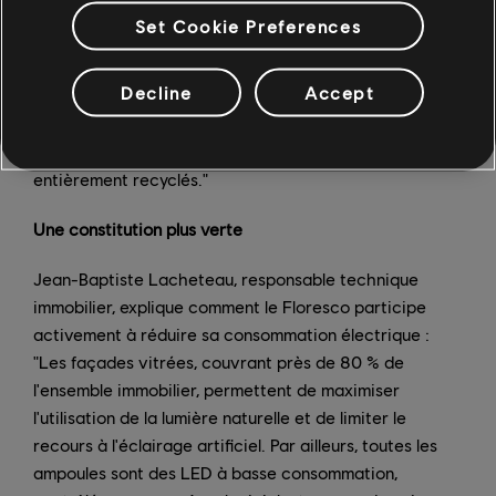
proposent des repas à emporter dans des contenants
Set Cookie Preferences
réutilisables, que les collaborateurs peuvent conserver.
"L'avantage est double : réduire autant que possible
Decline
Accept
l'utilisation de vaisselle à usage unique et limiter les
besoins en livraisons", ajoute Laurie Pigeot-Besse. "Les
biodéchets de la cafétéria sont, quant à eux,
entièrement recyclés."
Une constitution plus verte
Jean-Baptiste Lacheteau, responsable technique
immobilier, explique comment le Floresco participe
activement à réduire sa consommation électrique :
"Les façades vitrées, couvrant près de 80 % de
l'ensemble immobilier, permettent de maximiser
l'utilisation de la lumière naturelle et de limiter le
recours à l'éclairage artificiel. Par ailleurs, toutes les
ampoules sont des LED à basse consommation,