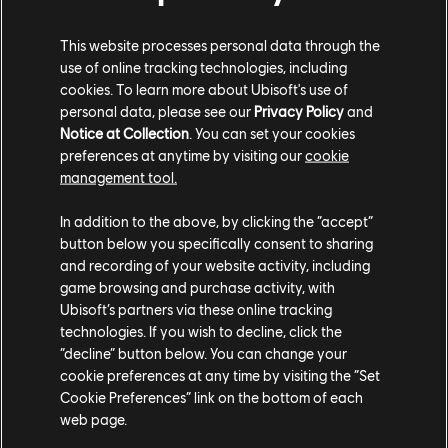
environnementales explicites. Par exemple, pour le
nettoyage des bureaux, nous portons une attention
This website processes personal data through the
particulière aux produits d'entretien utilisés."
use of online tracking technologies, including
cookies. To learn more about Ubisoft's use of
personal data, please see our
Privacy Policy
and
Notice at Collection
. You can set your cookies
preferences at anytime by visiting our
cookie
management tool.
In addition to the above, by clicking the “accept”
button below you specifically consent to sharing
and recording of your website activity, including
game browsing and purchase activity, with
Ubisoft’s partners via these online tracking
technologies. If you wish to decline, click the
“decline” button below. You can change your
cookie preferences at any time by visiting the “Set
Cookie Preferences” link on the bottom of each
L'équipe du Floresco a également cherché à réduire
web page.
les déchets en choisissant des partenaires qui