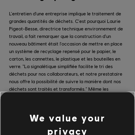
L'entretien d'une entreprise implique le traitement de
grandes quantités de déchets. C'est pourquoi Laurie
Pigeot-Besse, directrice technique environnement de
travail, a fait remarquer que la construction d'un
nouveau bâtiment était l'occasion de mettre en place
un système de recyclage repensé pour le papier, le
carton, les cannettes, le plastique et les bouteilles en
verre. "La signalétique simplifiée facilite le tri des
déchets pour nos collaborateurs, et notre prestataire
nous offre la possibilité de suivre la manière dont nos
déchets sont traités et transformés." Même les
poubelles sont composées à 40 % de PET recyclé.
Laurie Pigeot-Besse indique que pour les partenaires,
We value your
"tous les appels d'offres de fournisseurs pour le
Floresco, qu'il s'agisse de matériaux ou de produits
privacy
consommables, comprennent des exigences