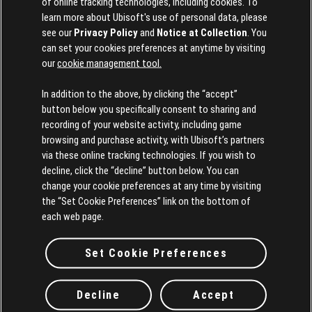
of online tracking technologies, including cookies. To
2026年
2月
10日
learn more about Ubisoft's use of personal data, please
see our
Privacy Policy
and
Notice at Collection
. You
can set your cookies preferences at anytime by visiting
Play Skull and Bones: Eye
our
cookie management tool.
of the Beast Today
In addition to the above, by clicking the “accept”
button below you specifically consent to sharing and
Battle a ferocious Kraken, deal damage in the new large-
recording of your website activity, including game
sized Corvette ship, turn the tide in the Faction War, new
browsing and purchase activity, with Ubisoft’s partners
sea shanties, and more in this exciting new season.
via these online tracking technologies. If you wish to
decline, click the “decline” button below. You can
さらに読む
change your cookie preferences at any time by visiting
the “Set Cookie Preferences” link on the bottom of
each web page.
Set Cookie Preferences
Decline
Accept