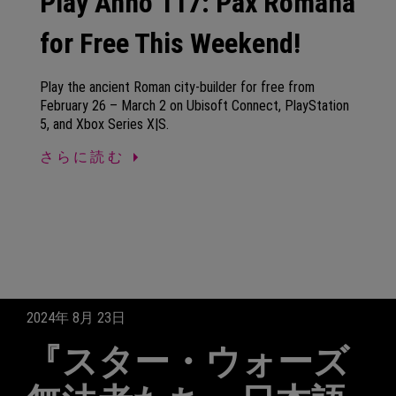
Play Anno 117: Pax Romana
for Free This Weekend!
Play the ancient Roman city-builder for free from
February 26 – March 2 on Ubisoft Connect, PlayStation
5, and Xbox Series X|S.
さらに読む
2024年
8月
23日
『スター・ウォーズ