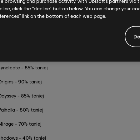
me browsing and purchase activity, with Ubisoft’s partners via t
ecline, click the “decline” button below. You can change your c
ajlepszy moment, aby uzupełnić albo rozpocząć katalog serii As
eferences” link on the bottom of each web page.
eed Shadows, na jesiennej wyprzedaży znajdziesz też najniższe 
rii Assassin's Creed:
De
nity - 85% taniej
Rogue - 85% taniej
Syndicate - 85% taniej
rigins - 90% taniej
Odyssey - 85% taniej
alhalla - 80% taniej
Mirage - 70% taniej
Shadows - 40% taniej