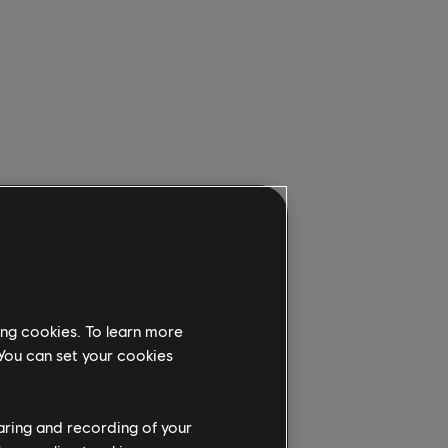
 To duże zniżki,
's Creed Shadows
dwiedź planetę
ing cookies. To learn more
 You can set your cookies
Zyskaj dodatkowo
 „AUTUMN”**.
haring and recording of your