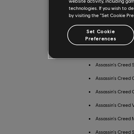
website activity, including ga
technologies. If you wish to d
Ta wyprzedaż to też n
by visiting the “Set Cookie Pr
Oprócz Assassin's Cr
najnowszych gier z se
Set Cookie
Assassin's Creed U
Preferences
Assassin's Creed 
Assassin's Creed 
Assassin's Creed O
Assassin's Creed 
Assassin's Creed V
Assassin's Creed 
Assassin's Creed 