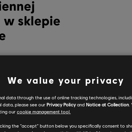
iennej
 w sklepie
e
 sklepie Ubisoft Store
jest już dostępna i trwa do 2 października.
We value your privacy
a różne tytuły Ubisoft*. Ruszaj do feudalnej Japonii w
Assassin
j do odległej galaktyki w
Star Wars Outlaws
(55% taniej) albo o
ontiers of Pandora
(75% taniej).
l data through the use of online tracking technologies, includ
l data, please see our
Privacy Policy
and
Notice at Collection
.
a jeszcze większe oszczędności podczas jesiennej wyprzedaży. 
ting our
cookie management tool.
awartość koszyka zamawiając minimum 119,90 zł i używając kodu
licking the “accept” button below you specifically consent to s
tytuły, aby osiągnąć minimum 119,90 zł!