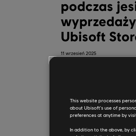
podczas jes
wyprzedaży
Ubisoft Stor
11
wrzesień
2025
Youssef Garcia-Maguid
Jesienna wyprzedaż w
nawet do 75% raniej n
(40% taniej), podróżu
Pandora w
Avatar: Fr
This website processes persona
about Ubisoft's use of persona
Zyskasz też szansę n
preferences at anytime by visi
59,95 zł zniżki na z
In addition to the above, by c
Mieszaj i łącz różne 