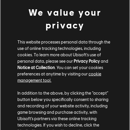
balas. Essa substância se expande para fora do centro
para criar um grande disco rígido que pode se
We value your
estender ao longo de uma parede ou ao ar livre. Se
privacy
Azami a jogar em uma superfície na qual não pode ser
implantada, como um gadget ou um escudo, ela
simplesmente não será implantada e você poderá
This website processes personal data through the
pegar o gadget e tentar novamente. Também pode
use of online tracking technologies, including
formar apenas uma barreira parcial, dependendo das
cookies. To learn more about Ubisoft's use of
superfícies próximas, mas às vezes, um pouco de
personal data, please see our
Privacy Policy
and
barreira é tudo o que você precisa.
Notice at Collection
. You can set your cookies
preferences at anytime by visiting our
cookie
management tool.
In addition to the above, by clicking the “accept”
button below you specifically consent to sharing
and recording of your website activity, including
game browsing and purchase activity, with
Ubisoft’s partners via these online tracking
technologies. If you wish to decline, click the