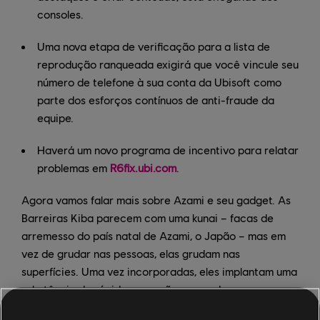
consoles.
Uma nova etapa de verificação para a lista de
reprodução ranqueada exigirá que você vincule seu
número de telefone à sua conta da Ubisoft como
parte dos esforços contínuos de anti-fraude da
equipe.
Haverá um novo programa de incentivo para relatar
problemas em
R6fix.ubi.com
.
Agora vamos falar mais sobre Azami e seu gadget. As
Barreiras Kiba parecem com uma kunai – facas de
arremesso do país natal de Azami, o Japão – mas em
vez de grudar nas pessoas, elas grudam nas
superfícies. Uma vez incorporadas, eles implantam uma
substância de rápida expansão que endurece quase
imediatamente, formando uma barreira à prova de