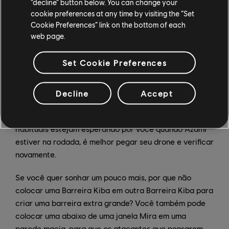
“decline” button below. You can change your
cookie preferences at any time by visiting the “Set
Cookie Preferences” link on the bottom of each
web page.
Set Cookie Preferences
De buracos em drones e portas a escotilhas, pisos e
todos os outros tipos de buracos, se houver uma
lacuna que você deseja selar, Azami pode cobrir. Ela
Decline
Accept
também pode criar cobertura em tantos lugares
diferentes que, se você espera que seus ângulos
habituais estejam esperando por você quando Azami
estiver na rodada, é melhor pegar seu drone e verificar
novamente.
Se você quer sonhar um pouco mais, por que não
colocar uma Barreira Kiba em outra Barreira Kiba para
criar uma barreira extra grande? Você também pode
colocar uma abaixo de uma janela Mira em uma
parede macia, para que os atacantes que pensarem