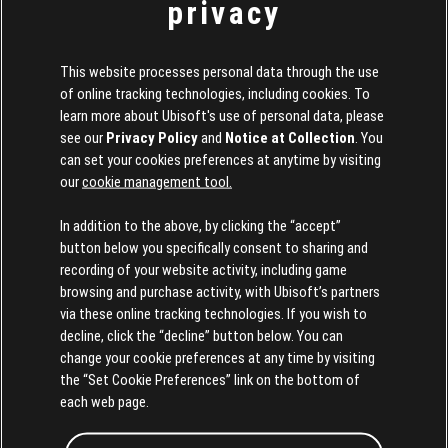
privacy
《刺客教條：維京紀元》
This website processes personal data through the use
of online tracking technologies, including cookies. To
learn more about Ubisoft's use of personal data, please
see our
Privacy Policy
and
Notice at Collection
. You
can set your cookies preferences at anytime by visiting
our
cookie management tool.
In addition to the above, by clicking the “accept”
button below you specifically consent to sharing and
recording of your website activity, including game
browsing and purchase activity, with Ubisoft’s partners
via these online tracking technologies. If you wish to
decline, click the “decline” button below. You can
change your cookie preferences at any time by visiting
the “Set Cookie Preferences” link on the bottom of
each web page.