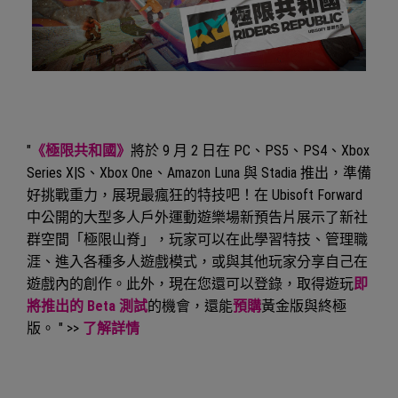
"
《極限共和國》
將於 9 月 2 日在 PC、PS5、PS4、Xbox
Series X|S、Xbox One、Amazon Luna 與 Stadia 推出，準備
好挑戰重力，展現最瘋狂的特技吧！在 Ubisoft Forward
中公開的大型多人戶外運動遊樂場新預告片展示了新社
群空間「極限山脊」，玩家可以在此學習特技、管理職
涯、進入各種多人遊戲模式，或與其他玩家分享自己在
遊戲內的創作。此外，現在您還可以登錄，取得遊玩
即
將推出的 Beta 測試
的機會，還能
預購
黃金版與終極
版。 " >>
了解詳情