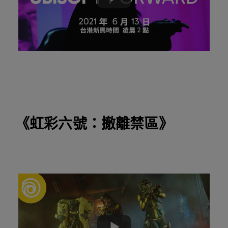
《虹彩六號：撤離禁區》