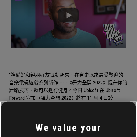
"準備好和親朋好友舞動起來，在有史以來最受歡迎的
音樂電玩遊戲系列新作------《舞力全開 2022》提升你的
舞蹈技巧，還可以進行健身。今日 Ubisoft 在 Ubisoft
Forward 宣布《舞力全開 2022》將在 11 月 4 日於
Switch、PS5、PS4、Xbox Series X|S、Xbox One、以及
Stadia 平台上市。目前已經揭露三首新歌，其中一首是
與身兼歌手、舞者、演員以及編舞的 Todrick Hall 共同創
We value your
作之歌曲。" >>
了解詳情