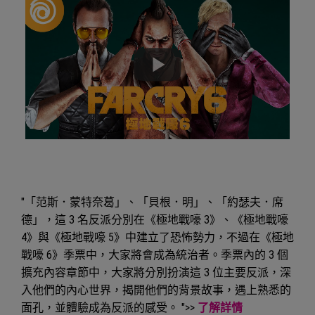
"「范斯．蒙特奈葛」、「貝根．明」、「約瑟夫．席
德」，這 3 名反派分別在《極地戰嚎 3》、《極地戰嚎
4》與《極地戰嚎 5》中建立了恐怖勢力，不過在《極地
戰嚎 6》季票中，大家將會成為統治者。季票內的 3 個
擴充內容章節中，大家將分別扮演這 3 位主要反派，深
入他們的內心世界，揭開他們的背景故事，遇上熟悉的
面孔，並體驗成為反派的感受。 ">>
了解詳情