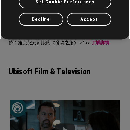
Set Cookie Preferences
"
《刺客教條：維京紀元》
的維京人冒險傳奇在 2020 年
掀起巨大浪潮，聲勢大到系列作獲得史無前例的擴展，
Decline
Accept
即將推出第二年擴充內容。但是在那之前，第一年尚有
許多精彩內容。今天的 Ubisoft Forward 發布會將首次揭
露巴黎圍城戰擴充內容的遊戲畫面片段，以及《刺客教
條：維京紀元》版的《發現之旅》。" >>
了解詳情
Ubisoft Film & Television