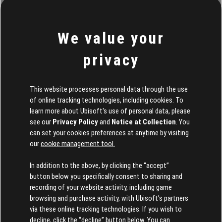
細參加辦法請見
活動頁面
。
《阿凡達：潘朵拉邊境》
將在 12 月 7 日於 PS5、Xbox
We value your
Series X|S 和 PC 推出，亦可透過
Ubisoft+ 訂閱
遊玩。
privacy
關於遊戲詳情，請查閱
推薦 PC 規格
，並深入了解你將
體驗到的
劇情和納美人部族
。
This website processes personal data through the use
*無須額外消費即可參加。
適用相關條款和條件。
of online tracking technologies, including cookies. To
learn more about Ubisoft's use of personal data, please
see our
Privacy Policy
and
Notice at Collection
. You
can set your cookies preferences at anytime by visiting
our
cookie management tool.
In addition to the above, by clicking the “accept”
button below you specifically consent to sharing and
recording of your website activity, including game
browsing and purchase activity, with Ubisoft’s partners
via these online tracking technologies. If you wish to
decline, click the “decline” button below. You can