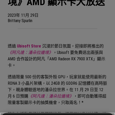
境》AMD 顯示卡大放送
2023年
11月
29日
Brittany Spurlin
透過
Ubisoft Store
沉浸於節日氛圍，迎接即將推出的
《阿凡達：潘朵拉邊境》
，Ubisoft 要免費送出兩張與
AMD 合作設計的阿凡「AMD Radeon RX 7900 XTX」顯示
卡。
透過限量 500 份的客製外殼 GPU，玩家就能使用最新的
RDNA 3 小晶片架構，以 24GB 的 GDDR6 記憶體在高時脈
下，親身體驗道地的潘朵拉世界。在 11 月 29 日至 12
月 6 日預購
《阿凡達：潘朵拉邊境》
，即可自動獲得超
限量客製顯示卡的抽獎機會，只取兩名！*
若你在活動日期前已預購遊戲，還是可以參加抽獎。詳