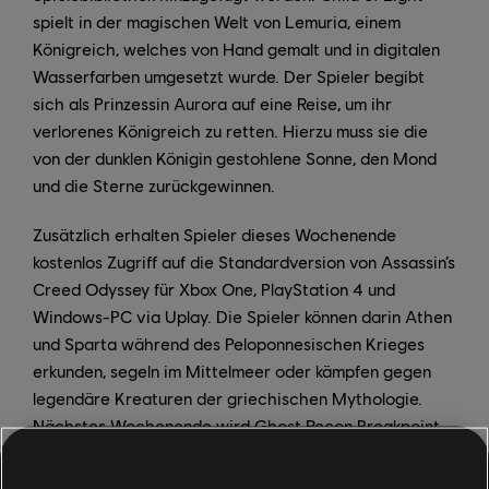
spielt in der magischen Welt von Lemuria, einem
Königreich, welches von Hand gemalt und in digitalen
Wasserfarben umgesetzt wurde. Der Spieler begibt
sich als Prinzessin Aurora auf eine Reise, um ihr
verlorenes Königreich zu retten. Hierzu muss sie die
von der dunklen Königin gestohlene Sonne, den Mond
und die Sterne zurückgewinnen.
Zusätzlich erhalten Spieler dieses Wochenende
kostenlos Zugriff auf die Standardversion von Assassin’s
Creed Odyssey für Xbox One, PlayStation 4 und
Windows-PC via Uplay. Die Spieler können darin Athen
und Sparta während des Peloponnesischen Krieges
erkunden, segeln im Mittelmeer oder kämpfen gegen
legendäre Kreaturen der griechischen Mythologie.
Nächstes Wochenende wird Ghost Recon Breakpoint
kostenlos auf Xbox One, PlayStation 4 und Windows-PC
via Uplay spielbar sein. In Ghost Recon Breakpoint