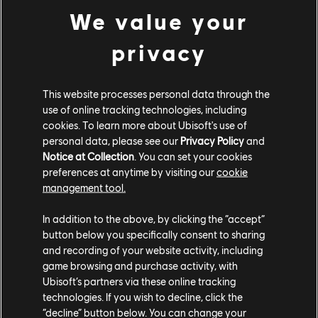
schlüpfen die Spieler erneut in die Rolle eines Ghost,
We value your
Soldat einer US-Spezialeinheit, der auf das Auroa-
privacy
Archipel geschickt wurde, um Skell Technology zu
untersuchen und Cole D. Walker, einen ehemaligen
Ghost und Anführer der Wolves, zu bekämpfen.
This website processes personal data through the
use of online tracking technologies, including
Ebenfalls frei verfügbar ist
Rabbids Coding
. Der Titel
cookies. To learn more about Ubisoft's use of
vermittelt die Grundzüge des Programmierens auf
personal data, please see our
Privacy Policy
and
spielerische Art und Weise, indem die Spieler die
Notice at Collection
. You can set your cookies
Aufgabe haben, ein von Rabbids überranntes
preferences at anytime by visiting our
cookie
Raumschiff aufzuräumen. Für Eltern, die versuchen, ihre
management tool.
Kinder außerhalb der Schule zu beschäftigen, ist dies
In addition to the above, by clicking the “accept”
ein unterhaltsames Hilfsmittel, um die Grundlagen der
button below you specifically consent to sharing
Programmierung zu erlernen. Es werden keine
and recording of your website activity, including
Programmiervorkenntnisse benötigt. Die Anweisungen
game browsing and purchase activity, with
werden über ein leicht verständliches Menü und eine
Ubisoft’s partners via these online tracking
benutzerfreundliche Oberfläche vermittelt, die zum
technologies. If you wish to decline, click the
Experimentieren und Lernen in einem angemessenen
“decline” button below. You can change your