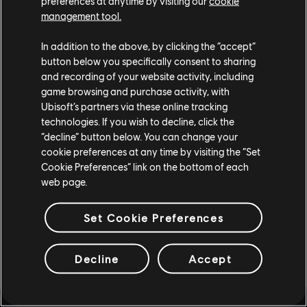
preferences at anytime by visiting our
cookie
recomendadas para PC
y descubre la
historia y los
management tool.
clanes na'vi
que te aguardan.
In addition to the above, by clicking the “accept”
*No es necesaria la compra para participar.
Se aplican
button below you specifically consent to sharing
términos y condiciones.
and recording of your website activity, including
game browsing and purchase activity, with
Ubisoft’s partners via these online tracking
technologies. If you wish to decline, click the
“decline” button below. You can change your
cookie preferences at any time by visiting the “Set
Cookie Preferences” link on the bottom of each
web page.
compartir:
Set Cookie Preferences
Decline
Accept