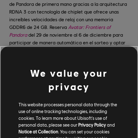
de Pandora de primera mano gracias a la arquitectura
RDNA 3 con tecnología de chiplet que ofrece unas
increíbles velocidades de reloj con una memoria
GDDR6 de 24 GB. Reserva
Avatar: Frontiers of
Pandora
del 29 de noviembre al 6 de diciembre para
participar de manera automática en el sorteo y optar
a ganar una de estas dos tarjetas gráficas
personalizadas de edición superlimitada.*
We value your
También participarán en el sorteo los usuarios que
hayan reservado el juego antes del 29 de noviembre.
privacy
Para obtener más información sobre cómo participar,
visita la
página del sorteo
.
This website processes personal data through the
Avatar: Frontiers of Pandora
estará disponible el 7 de
use of online tracking technologies, including
diciembre para PS5, Xbox Series X|S y PC, así como
cookies. To learn more about Ubisoft's use of
para los suscriptores de
Ubisoft+
. Para conocer más
personal data, please see our
Privacy Policy
and
Notice at Collection
. You can set your cookies
detalles sobre el juego, consulta las
especificaciones