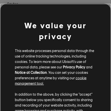
l'autre.
Les obstacles peuvent transformer les pistes de course
en slaloms à grande vitesse, et des plaques spéciales
We value your
placées sur la route peuvent vous faire accélérer,
ralentir, couper temporairement votre moteur, ou
privacy
même donner à votre voiture des propulseurs qui lui
permettent de voler. La physique de votre voiture est
This website processes personal data through the
également un élément important à prendre en compte :
use of online tracking technologies, including
si vous arrivez dans une pente trop rapidement, vous
cookies. To learn more about Ubisoft's use of
risquez de sortir de la piste en faisant des roulades, et
personal data, please see our
Privacy Policy
and
l'un des premiers grands défis que vous aurez à relever
Notice at Collection
. You can set your cookies
consistera à trouver le bon élan et le bon angle pour
preferences at anytime by visiting our
cookie
lancer votre voiture entre deux énormes rampes
management tool.
parallèles complètement verticales. Heureusement, si
In addition to the above, by clicking the “accept”
vous dérapez ou même si vous prenez un mauvais
button below you specifically consent to sharing
virage, vous pouvez instantanément réinitialiser la
and recording of your website activity, including
piste et le chronomètre en appuyant sur un bouton.
game browsing and purchase activity, with