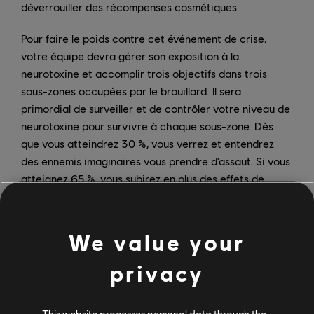
déverrouiller des récompenses cosmétiques.
Pour faire le poids contre cet événement de crise,
votre équipe devra gérer son exposition à la
neurotoxine et accomplir trois objectifs dans trois
sous-zones occupées par le brouillard. Il sera
primordial de surveiller et de contrôler votre niveau de
neurotoxine pour survivre à chaque sous-zone. Dès
que vous atteindrez 30 %, vous verrez et entendrez
des ennemis imaginaires vous prendre d’assaut. Si vous
atteignez 65 %, vous subirez en plus des effets de
vision en tunnel, de flou cinétique et de vision
déformée. Enfin, à 100 %, les bords de l’écran se
détérioreront et vos points de vie commenceront à
We value your
disparaître lentement. Pour réduire votre niveau de
neurotoxine, recherchez les lieux sûrs sur la carte, des
privacy
pièces qui n’ont pas été envahies par le brouillard et
contiennent des stations de remplissage de
This website processes personal data through the