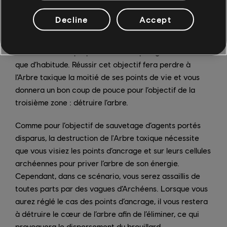
zone, les joueurs doivent accomplir l’un des objectifs
suivants : Spécimen, Marquage de nids, Triangulation,
Decline
Accept
Traque ou Fermeture. Le second objectif est une
variante de Décontamination, dans laquelle les nids
aberrants sont éparpillés dans une plus grande zone
que d’habitude. Réussir cet objectif fera perdre à
l’Arbre toxique la moitié de ses points de vie et vous
donnera un bon coup de pouce pour l’objectif de la
troisième zone : détruire l’arbre.
Comme pour l’objectif de sauvetage d’agents portés
disparus, la destruction de l'Arbre toxique nécessite
que vous visiez les points d’ancrage et sur leurs cellules
archéennes pour priver l’arbre de son énergie.
Cependant, dans ce scénario, vous serez assaillis de
toutes parts par des vagues d’Archéens. Lorsque vous
aurez réglé le cas des points d’ancrage, il vous restera
à détruire le cœur de l’arbre afin de l’éliminer, ce qui
provoquera le dispersement du brouillard