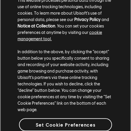
neurostimulant. Une dose de neurostimulant retranche
use of online tracking technologies, including
35 % de votre niveau de neurotoxine.
cookies. To learn more about Ubisoft's use of
personal data, please see our
Privacy Policy
and
Notice at Collection
. You can set your cookies
preferences at anytime by visiting our
cookie
management tool.
In addition to the above, by clicking the “accept”
button below you specifically consent to sharing
and recording of your website activity, including
game browsing and purchase activity, with
Ubisoft’s partners via these online tracking
technologies. If you wish to decline, click the
“decline” button below. You can change your
cookie preferences at any time by visiting the “Set
Cookie Preferences” link on the bottom of each
web page.
Certains des objectifs qui vous seront proposés en
cours de route posséderont des particularités uniques
à Brouillard cauchemardesque. Dans la première sous-
Set Cookie Preferences