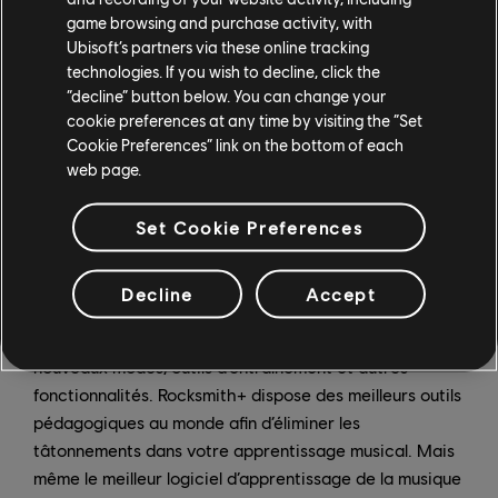
techniques et formes, la théorie musicale, le matériel
game browsing and purchase activity, with
de guitare, l’entretien de l’instrument et plus encore. Et
Ubisoft’s partners via these online tracking
si vous vous sentez créatif, vous pouvez ajouter vos
technologies. If you wish to decline, click the
propres arrangements pour n’importe quelle chanson
“decline” button below. You can change your
cookie preferences at any time by visiting the “Set
sous licence à la bibliothèque grâce à Rocksmith
Cookie Preferences” link on the bottom of each
Workshop, le nouveau système de contenu généré par
web page.
les utilisateurs.
Set Cookie Preferences
Rocksmith+ est en vente au coût de 14,99 $ par mois,
39,99 $ pour 3 mois ou 99,99 $ pour un abonnement
de 12 mois. Le service d’abonnement offre des mises à
Decline
Accept
jour de contenu gratuites qui ajouteront de nouvelles
chansons chaque semaine, ainsi que l’ajout fréquent de
nouveaux modes, outils d’entraînement et autres
fonctionnalités. Rocksmith+ dispose des meilleurs outils
pédagogiques au monde afin d’éliminer les
tâtonnements dans votre apprentissage musical. Mais
même le meilleur logiciel d’apprentissage de la musique