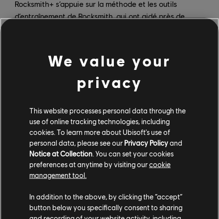
Rocksmith+ s’appuie sur la méthode et les outils
d’entraînement de Rocksmith, qui ont aidé près de
5 millions de personnes à apprendre à jouer de la
guitare. Peu importe votre niveau, Rocksmith+ peut
vous aider à vous améliorer. Grâce à la méthode
We value your
Rocksmith, 95 % des utilisateurs de Rocksmith ont
amélioré leurs compétences en guitare. Rocksmith+
privacy
présente une interface visuelle unique, une détection
améliorée des notes à la fine pointe de la technologie,
This website processes personal data through the
un suivi en temps réel et de toutes nouvelles
use of online tracking technologies, including
recommandations personnalisées. Parmi les nouveaux
cookies. To learn more about Ubisoft's use of
outils, citons l’option Rocksmith Tablature pour les
personal data, please see our
Privacy Policy
and
guitaristes de longue date, la lecture de fichiers en
Notice at Collection
. You can set your cookies
format MIDI, les listes de lecture et les vidéos
preferences at anytime by visiting our
cookie
pratiques. Et ce n’est pas tout. Continuez votre quête
management tool.
de connaissances avec Rocksmith Discover, une
In addition to the above, by clicking the “accept”
ressource en ligne gratuite où s’ajoutent régulièrement
button below you specifically consent to sharing
des vidéos et des articles détaillant les bonnes
and recording of your website activity, including