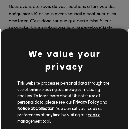
Nous avons été ravis de vos réactions à l'arrivée des
coéquipiers IA et nous avons souhaité continuer à les
améliorer. C'est donc sur eux que cette mise à jour
sera axée. Nous savions que leur intégration n'était
que la première étape et nous sommes ravis
d'annoncer que leurs capacités vont être étendues,
comme vous nous l'aviez demandé.
We value your
L'actualisation des coéquipiers vise à améliorer votre
privacy
expérience avec votre escouade IA, tout en ajoutant
des fonctions demandées par la communauté.
This website processes personal data through the
Découvrez une nouvelle progression d'XP pour votre
use of online tracking technologies, including
escouade IA et débloquez de nouvelles aptitudes et
cookies. To learn more about Ubisoft's use of
compétences passives en jouant. Un historique des
personal data, please see our
Privacy Policy
and
quêtes dédié sera également disponible pour
Notice at Collection
. You can set your cookies
expérimenter les nouvelles fonctionnalités d'escouade
preferences at anytime by visiting our
cookie
IA, tout en vous offrant de sympathiques récompenses
management tool.
exclusives !