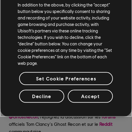
In addition to the above, by clicking the “accept”
button below you specifically consent to sharing
Créneau de sortie :
fin du printemps
and recording of your website activity, including
game browsing and purchase activity, with
Mise à jour 4.1.0
Ubisoft’s partners via these online tracking
technologies. If you wish to decline, click the
“decline” button below. You can change your
Les intels sur cette opération étant classés top secret,
cookie preferences at any time by visiting the “Set
les Ghosts n'ont pas été en mesure d'y accéder. Les
Cookie Preferences” link on the bottom of each
détails de mission seront communiqués dans le courant
web page.
de l'année. Il semble s'agir d'une des plus grandes
opérations à ce jour.
Set Cookie Preferences
Créneau de sortie :
automne
Decline
Accept
Pour obtenir les dernières actus sur Tom Clancy's
Ghost Recon Breakpoint, suivez-nous sur Twitter
@GhostRecon
, rejoignez la discussion sur les
forums
officiels Tom Clancy's Ghost Recon et sur le
Reddit
communautaire.