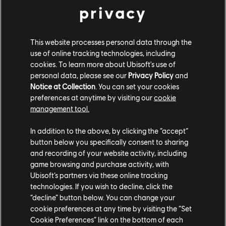
privacy
Super Royal » vous permet de vous mesurer à l'élite.
Tous les joueurs qui remportent une partie en Mode
Royal durant certains créneaux horaires (20-21 h, 4-5
This website processes personal data through the
h, 12-13 h heure française) sont qualifiés pour le Super
use of online tracking technologies, including
Royal, qui commence quelques minutes après la fin de
cookies. To learn more about Ubisoft's use of
ce créneau horaire. Comme en Mode Royal, la dernière
personal data, please see our
Privacy Policy
and
Notice at Collection
. You can set your cookies
équipe en lice devient championne du Super Royal.
preferences at anytime by visiting our
cookie
Grands moments d'adrénaline en perspective !
management tool.
Vous voulez jouer de façon plus compétitive ? Le
In addition to the above, by clicking the “accept”
matchmaking classé est également disponible, avec
button below you specifically consent to sharing
une fonction de groupe qui vous permet d'affronter
and recording of your website activity, including
d'autres équipes et de gravir les rangs du classement
game browsing and purchase activity, with
entre amis.
Ubisoft’s partners via these online tracking
technologies. If you wish to decline, click the
Les deux nouveaux modes (Royal et matchmaking
“decline” button below. You can change your
cookie preferences at any time by visiting the “Set
classé) sont également disponibles gratuitement dans
Cookie Preferences” link on the bottom of each
l'accès Starter.