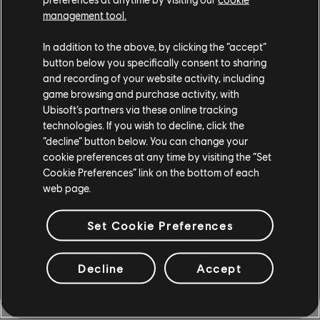
management tool.
virtuel, et quand j'ai compris que je pouvais observer
mes ennemis pour préparer mon approche en fonction
In addition to the above, by clicking the “accept”
de leur position et de leurs agissements… ça a eu un
button below you specifically consent to sharing
impact énorme sur moi, très tôt dans ma carrière. Il y
and recording of your website activity, including
avait aussi la vision thermique, par exemple, qui était
game browsing and purchase activity, with
un véritable élément de gameplay et pas seulement là
Ubisoft’s partners via these online tracking
pour faire joli. Cela faisait partie intégrante de
technologies. If you wish to decline, click the
“decline” button below. You can change your
l'expérience de jeu.
cookie preferences at any time by visiting the “Set
Cookie Preferences” link on the bottom of each
Au sein de l'équipe, tout le monde est d'accord avec ce
web page.
principe : ce qu'on intègre doit avoir une utilité. Il faut
que le joueur s'en serve et que cela impacte le jeu.
Set Cookie Preferences
Voilà pourquoi j'ai trouvé ma première partie de
Splinter Cell si marquante : c'était impressionnant de
voir la technologie d'alors et ce qu'elle permettait vis-
Decline
Accept
à-vis du gameplay. C'était un grand moment qui m'a
laissé un sacré souvenir.