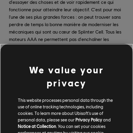
d'essayer des choses et de voir rapidement ce qui
fonctionne pour atteindre leur objectif. C'est pour moi
l'une de ses plus grandes forces : on peut trouver sans
perdre de temps la bonne manière de moderniser les
mécaniques qui sont au cœur de Splinter Cell. Tous les
moteurs AAA ne permettent pas d'enchaîner les
tentatives aussi vite, c'est pourquoi Snowdrop est plus
pratique que les autres pour cette modernisation d'un
jeu de 19 ans.
We value your
Retournons dans le passé un instant : comment avez-
privacy
vous découvert le premier Splinter Cell ? En quoi vous
a-t-il paru spécial, en 2002 ?
This website processes personal data through the
C.A. :
Ça fait environ 20 ans que je travaille dans la
use of online tracking technologies, including
conception et la création de niveaux. À l'époque,
cookies. To learn more about Ubisoft's use of
quand j'ai vu ces étoffes qui s'agitaient et que notre
personal data, please see our
Privacy Policy
and
personnage pouvait pousser en avançant, les
Notice at Collection
. You can set your cookies
interactions possibles entre le joueur et ce monde
preferences at anytime by visiting our
cookie