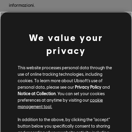
informazioni.
Qual è il cambiamento più significativo a cui hai
assistito negli ultimi anni in questo settore? Come ha
modificato il tuo modo di lavorare?
We value your
JM:
Non si tratta di un cambiamento di questi ultimi
privacy
tempi di per sé, ma per quanto mi riguarda è cosa
recente. Ora supportiamo molto più a lungo i giochi
This website processes personal data through the
dopo l'uscita, più di quanto non fossimo abituati a fare.
use of online tracking technologies, including
Mi riferisco a quando ho cominciato a lavorare qui, su
cookies. To learn more about Ubisoft's use of
giochi per DS e Wii. La versione gold master, quella
personal data, please see our
Privacy Policy
and
finale che veniva spedita per la stampa e la
Notice at Collection
. You can set your cookies
pubblicazione, era il punto di arrivo, a cui non seguiva
preferences at anytime by visiting our
cookie
praticamente più nient'altro. Assassin's Creed Odyssey,
management tool.
in questo senso, per me ha rappresentato un
In addition to the above, by clicking the “accept”
cambiamento radicale: abbiamo lavorato per molti
button below you specifically consent to sharing
mesi, dopo il lancio, su patch e contenuti aggiuntivi.