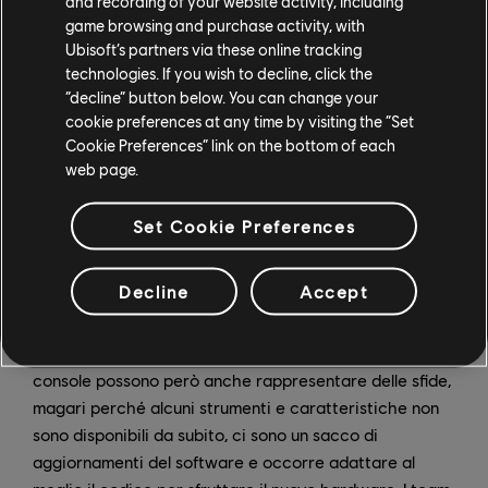
and recording of your website activity, including
Un'esperienza per me inedita e che, fino a qualche
game browsing and purchase activity, with
anno fa, veniva riservata solo a determinati giochi.
Ubisoft’s partners via these online tracking
technologies. If you wish to decline, click the
C'è una nuova generazione di console in arrivo, quali
“decline” button below. You can change your
sfide e opportunità ritieni possa offrire agli
cookie preferences at any time by visiting the “Set
sviluppatori?
Cookie Preferences” link on the bottom of each
web page.
JM:
È sempre emozionante quando arriva una nuova
generazione di console, giusto? Promettono maggiore
Set Cookie Preferences
potenza e, a volte, presentano periferiche fuori dal
normale e nuovi metodi di controllo, tanto da far
Decline
Accept
galoppare l'immaginazione degli sviluppatori. E spesso
è in questo contesto che nascono nuove idee di gioco
e si raggiungono traguardi tecnologici. Le nuove
console possono però anche rappresentare delle sfide,
magari perché alcuni strumenti e caratteristiche non
sono disponibili da subito, ci sono un sacco di
aggiornamenti del software e occorre adattare al