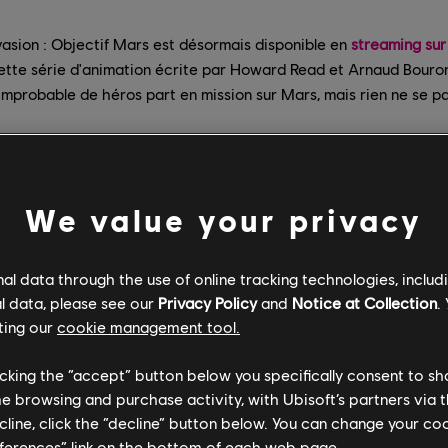
vasion : Objectif Mars est désormais disponible en
streaming sur 
ette série d'animation écrite par Howard Read et Arnaud Bouron,
improbable de héros part en mission sur Mars, mais rien ne se 
We value your privacy
l data through the use of online tracking technologies, includ
l data, please see our
Privacy Policy
and
Notice at Collection
.
ting our
cookie management tool.
licking the “accept” button below you specifically consent to s
me browsing and purchase activity, with Ubisoft’s partners via t
ecline, click the “decline” button below. You can change your c
eferences” link on the bottom of each web page.