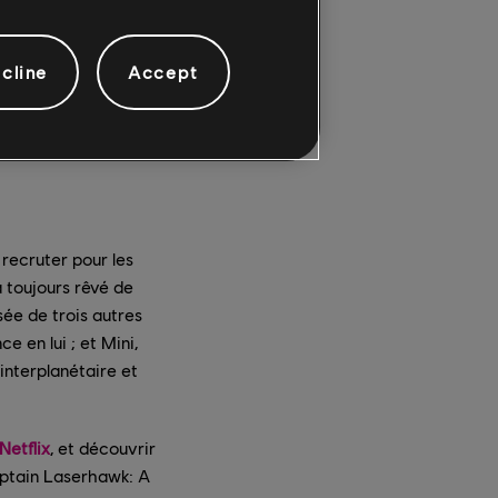
cline
Accept
 recruter pour les
a toujours rêvé de
sée de trois autres
e en lui ; et Mini,
 interplanétaire et
Netflix
, et découvrir
aptain Laserhawk: A