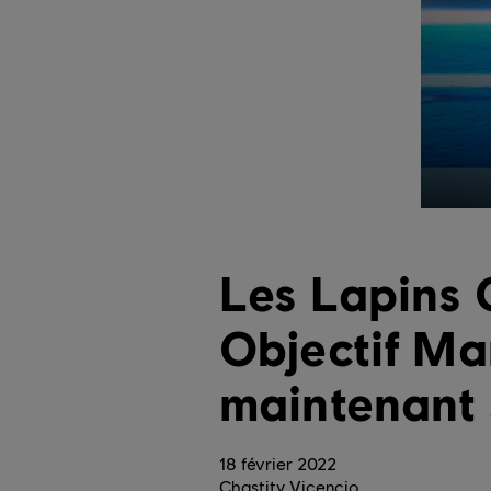
Les Lapins C
Objectif Ma
maintenant 
18
février
2022
Chastity Vicencio